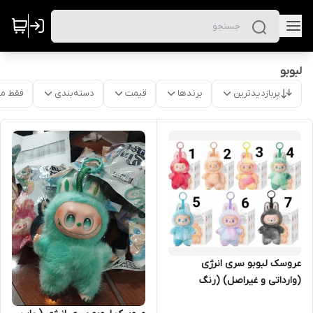
لبوبو
پربازدیدترین
برندها
قیمت
دسته‌بندی
فقط م
عروسک لبوبو سری انرژی
(وارداتی و غیراصل) (رنگ
شانسی)