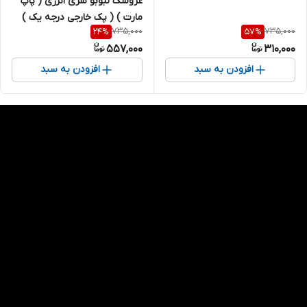
عروسک لبوبو سری انرژی ( پاپ
مارت ) ( پک خارجی درجه یک )
735,000
735,000
24
%
57
%
557,000
310,000
افزودن به سبد
افزودن به سبد