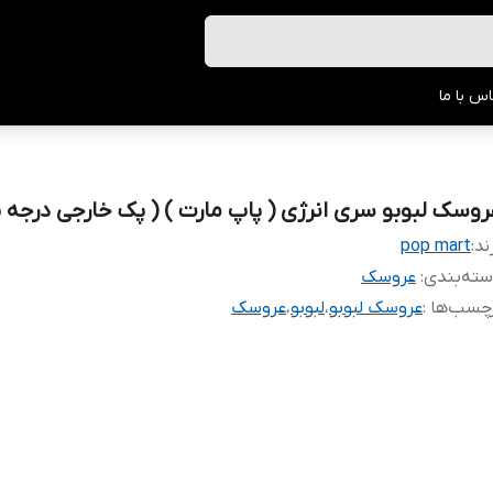
س با ما
روسک لبوبو سری انرژی ( پاپ مارت ) ( پک خارجی درجه 
ند:
pop mart
ته‌بندی
:
عروسک
چسب‌ها :
عروسک لبوبو
،
لبوبو
،
عروسک