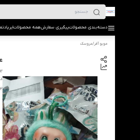
دسته‌بندی محصولات
پیگیری سفارش
همه محصولات
ایرپاد
تما
موبو آفر
/
عروسک
ع
بر
دس
بر