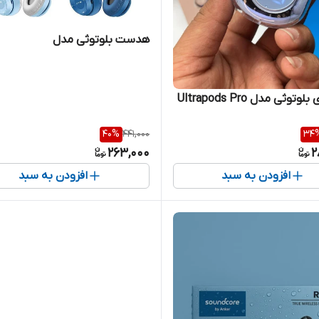
هدست بلوتوثی مدل
توثی مدل Ultrapods Pro
40
%
441,000
34
263,000
2
افزودن به سبد
افزودن به سبد