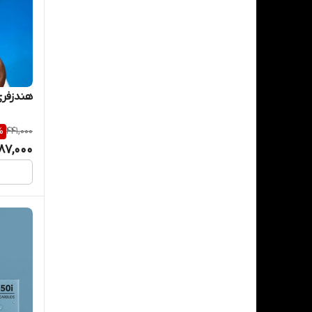
هندزفری بلو
%
441,000
87,000