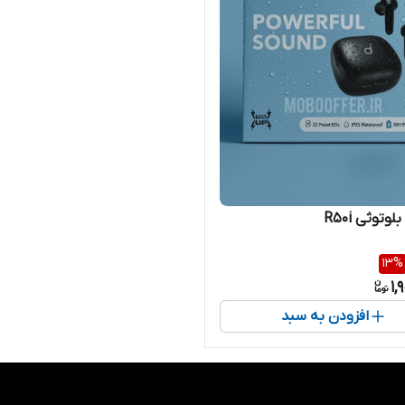
وتوثی R50i
13
%
1,
افزودن به سبد