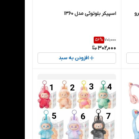
رو
اسپیکر بلوتوثی مدل 1360
56
%
701,000
302,000
افزودن به سبد