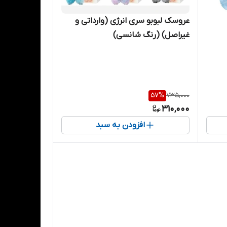
عروسک لبوبو سری انرژی (وارداتی و
غیراصل) (رنگ شانسی)
57
%
735,000
310,000
افزودن به سبد