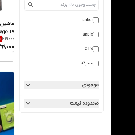
anker
ماشین 
tage T9
apple
%
499,000
299,000
GTS
متفرقه
موجودی
محدوده قیمت