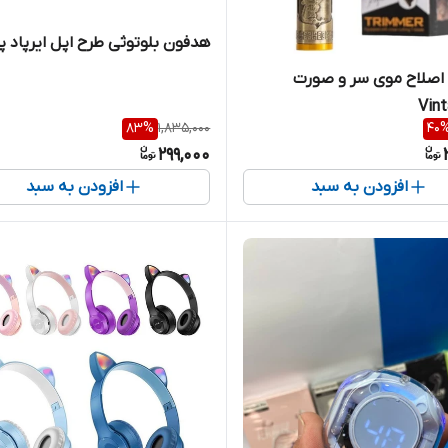
هدفون بلوتوثی طرح اپل ایرپاد پ
اصلاح موی سر و صورت
Vin
83
%
1,835,000
40
299,000
افزودن به سبد
افزودن به سبد