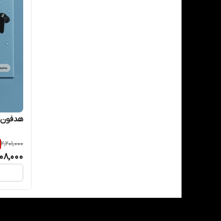
هدفون بل
2,201,000
908,000