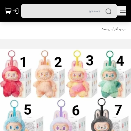
موبو آفر
/
عروسک