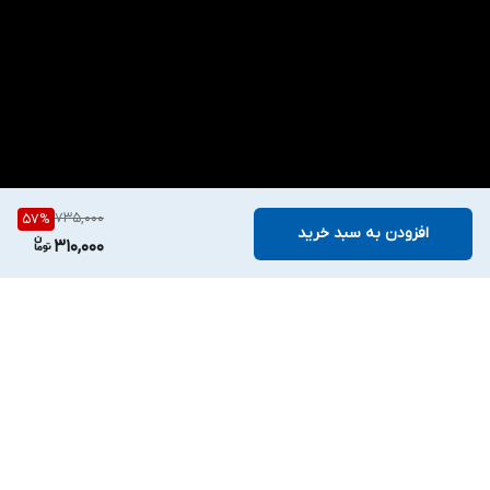
735,000
57
%
افزودن به سبد خرید
310,000
برگشت به بالا