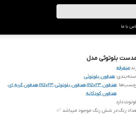
س با ما
دست بلوتوثی مدل
ند:
متفرقه
ته‌بندی
:
هدفون بلوتوثی
چسب‌ها :
هدفون mz023
،
هدفون بلوتوثی
،
mz023
،
هدفون گربه ای
،
هدفون کودکانه
وتوث
:
دارد
داد رنگ
:
در شش رنگ موجود میباشد ✅