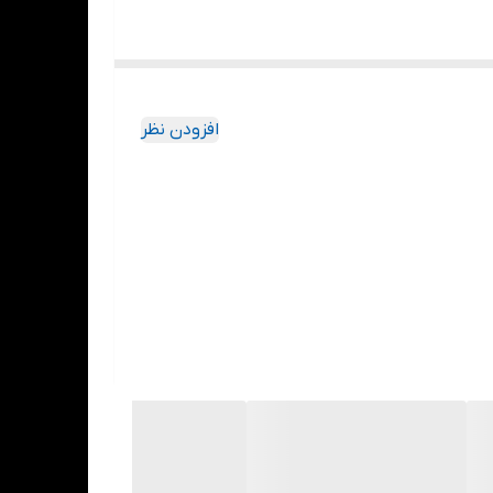
افزودن نظر
ا همون جنسی که میخوایید براتون ارسال بشه 😍✅