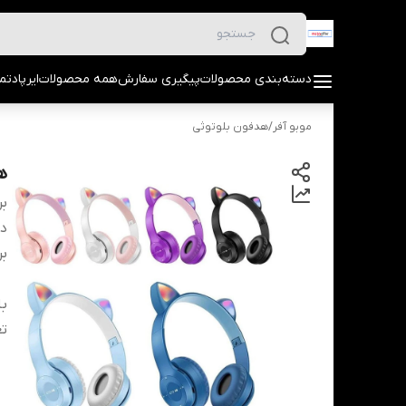
دسته‌بندی محصولات
پیگیری سفارش
همه محصولات
ایرپاد
تما
موبو آفر
/
هدفون بلوتوثی
ه
بر
دس
بر
بل
تع