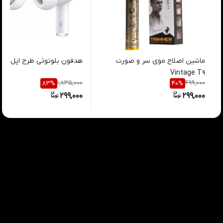
ماشین اصلاح موی سر و صورت
هدفون بلوتوثی طرح اپل ایرپا
Vintage T9
1,835,000
499,000
83
%
40
%
299,000
299,000