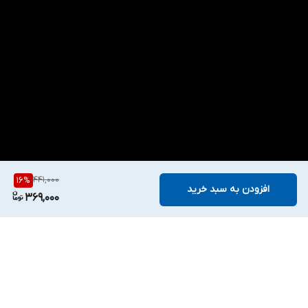
441,000
16
%
افزودن به سبد خرید
369,000