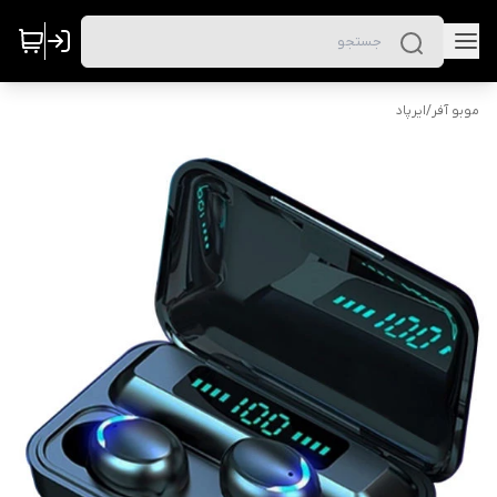
موبو آفر
/
ایرپاد