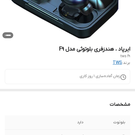
ایرپاد ، هندزفری بلوتوثی مدل F9
tws f9
برند:
TWS
زمان آماده‌سازی
1
روز کاری
مشخصات
بلوتوث
دارد