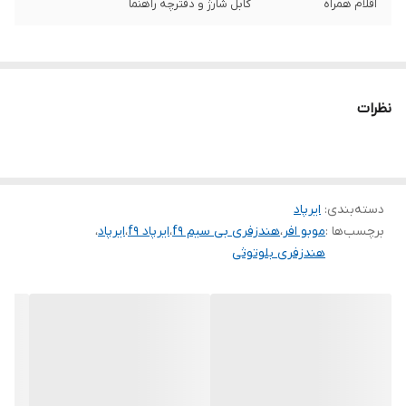
اقلام همراه
کابل شارژ و دفترچه راهنما
نظرات
دسته‌بندی
:
ایرپاد
برچسب‌ها :
موبو افر
،
هندزفری بی سیم f9
،
ایرپاد f9
،
ایرپاد
،
هندزفری بلوتوثی