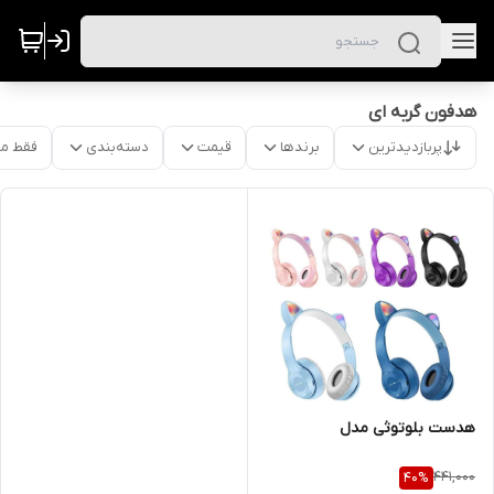
هدفون گربه ای
پربازدیدترین
برندها
قیمت
دسته‌بندی
فقط م
هدست بلوتوثی مدل
441,000
40
%