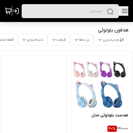
هدفون بلوتوثی
جدیدترین
برندها
قیمت
دسته‌بندی
فقط محص
هدست بلوتوثی مدل
441,000
40
%