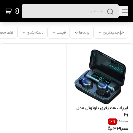
جدیدترین
برندها
قیمت
دسته‌بندی
فقط محص
ایرپاد ، هندزفری بلوتوثی مدل
F9
441,000
16
%
369,000