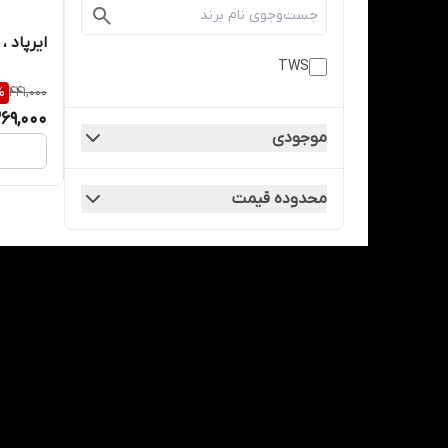
ایرپاد ،
TWS
%
441,000
69,000
موجودی
محدوده قیمت