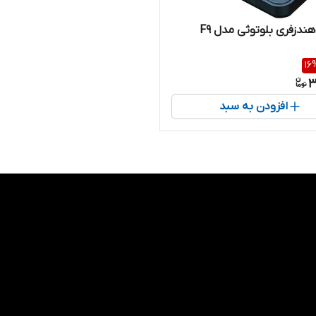
 هندزفری بلوتوثی مدل F9
16
3
افزودن به سبد