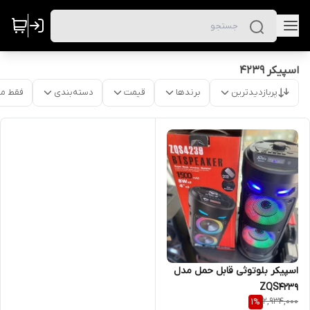
اسپیکر 4239
پربازدیدترین
برندها
قیمت
دسته‌بندی
فقط م
اسپیکر بلوتوثی قابل حمل مدل
ZQS4239
2,934,000
1
%