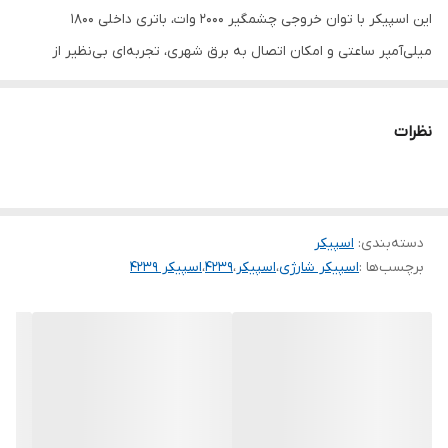
این اسپیکر با توان خروجی چشمگیر ۲۰۰۰ وات، باتری داخلی ۱۸۰۰
میلی‌آمپر ساعتی و امکان اتصال به برق شهری، تجربه‌ای بی‌نظیر از
موسیقی در مهمانی‌ها، دورهمی‌ها و حتی استفاده روزمره ارائه می‌دهد.
پشتیبانی از بلوتوث، USB، کارت حافظه و ورودی AUX باعث شده تا هر
نظرات
دستگاهی به‌راحتی به آن متصل شود. رقص نور حساس به صدا نیز
جلوه‌ای هیجان‌انگیز به فضای شما اضافه می‌کند.
دسته‌بندی
:
اسپیکر
برچسب‌ها :
اسپیکر شارژی
،
اسپیکر
،
4239
،
اسپیکر 4239
طراحی و کیفیت ساخت
اسپیکر ZQS4239 با ابعاد ۴۰×۲۰×۲۰ سانتی‌متر و وزن ۱.۵ کیلوگرمی، طراحی
جمع‌وجور و در عین حال قدرتمندی دارد. جنس بدنه مقاوم و بند دوشی
همراه، حمل دستگاه را بسیار آسان کرده است. نورپردازی LED هماهنگ با