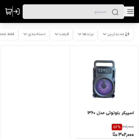
جدیدترین
برندها
قیمت
دسته‌بندی
فقط محص
اسپیکر بلوتوثی مدل 1360
701,000
56
%
302,000