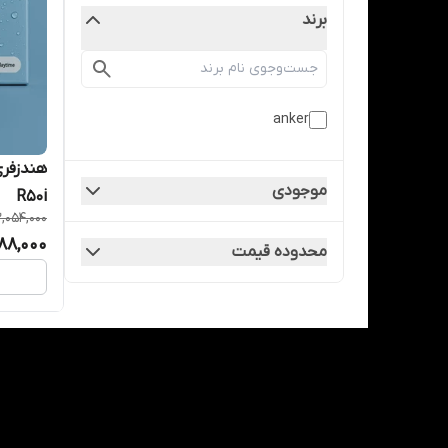
برند
anker
موجودی
R50i
2,054,000
788,000
محدوده قیمت