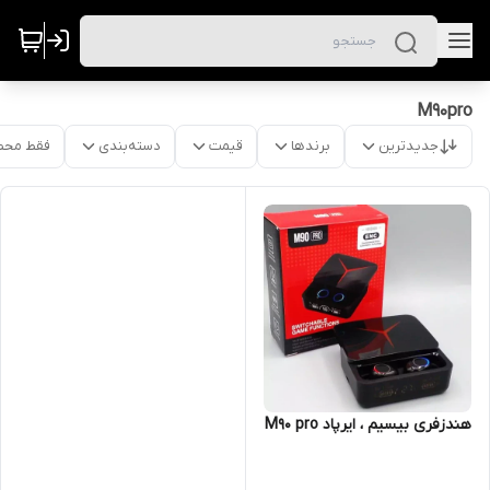
M90pro
جدیدترین
برندها
قیمت
دسته‌بندی
فقط محص
هندزفری بیسیم ، ایرپاد M90 pro