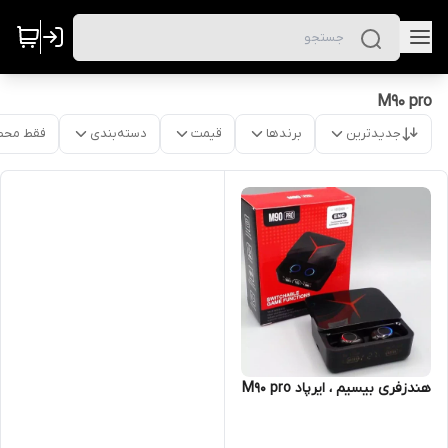
M90 pro
جدیدترین
برندها
قیمت
دسته‌بندی
فقط محص
هندزفری بیسیم ، ایرپاد M90 pro