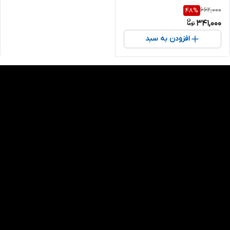
662,000
48
%
341,000
افزودن به سبد