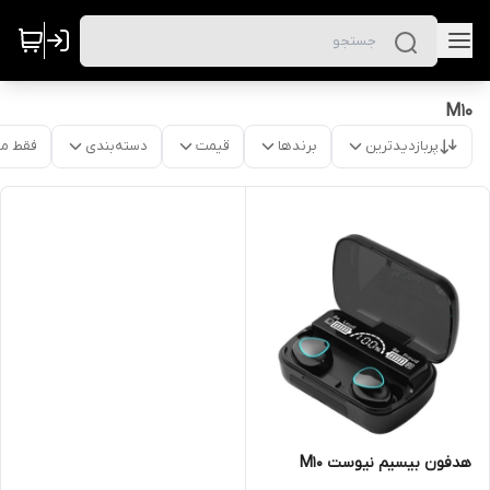
M10
پربازدیدترین
برندها
قیمت
دسته‌بندی
فقط م
هدفون بیسیم نیوست M10