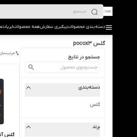
دسته‌بندی محصولات
پیگیری سفارش
همه محصولات
ایرپاد
تما
گلس pocox3
مرتب‌سازی
جستجو در نتایج
دسته‌بندی
گلس
برند
گلس آنت