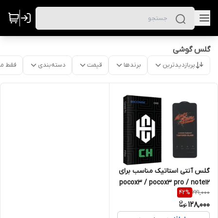
گلس گوشی
پربازدیدترین
برندها
قیمت
دسته‌بندی
فقط م
گلس آنتی استاتیک مناسب برای
pocox3 / pocox3 pro / note12
221,000
42
%
/ note9 s / note12 4G / 12t pro
128,000
/ x3