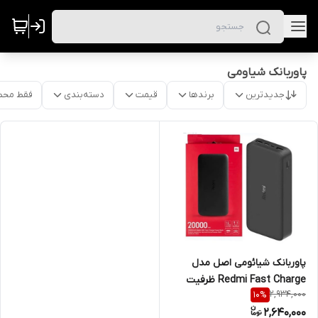
پاوربانک شیاومی
جدیدترین
برندها
قیمت
دسته‌بندی
فقط محص
پاوربانک شیائومی اصل مدل
Redmi Fast Charge ظرفیت
2,934,000
10
%
20000 همراه کابل
2,640,000
MicroUSBگلوبال رنگ مشکی