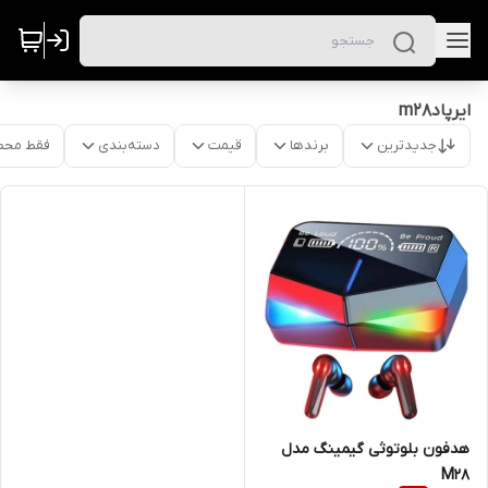
ایرپادm28
جدیدترین
برندها
قیمت
دسته‌بندی
فقط محص
هدفون بلوتوثی گیمینگ مدل
M28