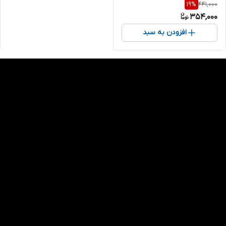
441,000
19
%
354,000
افزودن به سبد