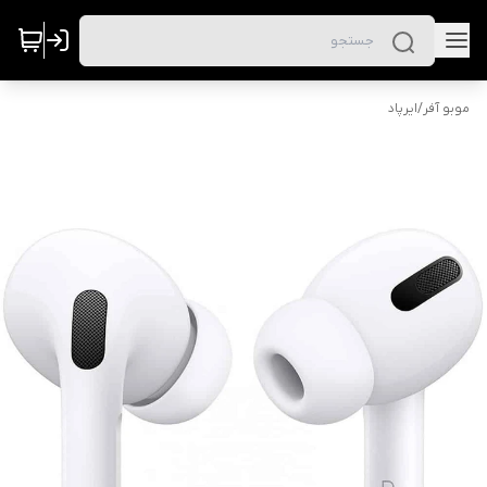
موبو آفر
/
ایرپاد