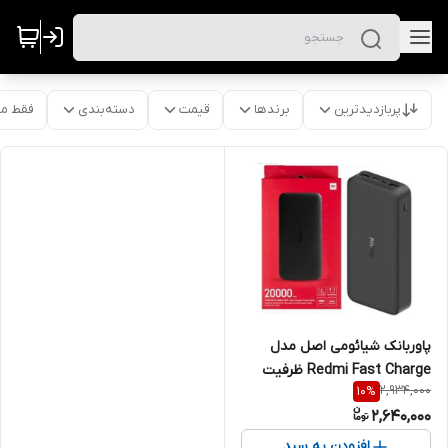
پربازدیدترین
برندها
قیمت
دسته‌بندی
فقط م
پاوربانک شیائومی اصل مدل
Redmi Fast Charge ظرفیت
2,934,000
10
%
20000 همراه کابل
2,640,000
MicroUSBگلوبال رنگ مشکی
افزودن به سبد